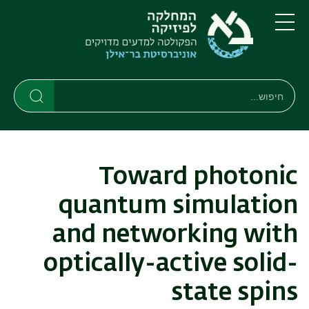
דילוג
דילוג
לתוכן
לתפריט
ניווט
העיקרי
תפריט
ראשי
חיפוש
חיפוש
חיפוש
Toward photonic
quantum simulation
and networking with
optically-active solid-
state spins