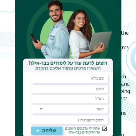
which makes them useful for
developing photonic quantum
simulators and building blocks of
quantum networks (“the future
internet”). In this talk, I will present the
efforts of studying the fundamental
physics of optically-active spin systems
and integrating such systems in
photonic platforms for quantum
technologies. First, I will present the
methods for controlling the quantum
state of optically-active spin qubits and
the experimental protocols for probing
the physics of the qubits’ environment.
Then, I will describe the process of
coupling optically-active spin systems
to photonic cavities, which provides
spin-dependent optical switching
capabilities for quantum networking.