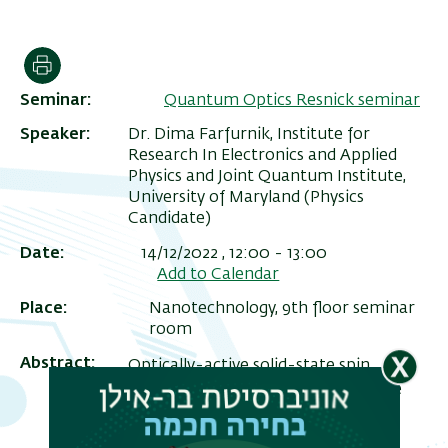
הדפסה
Seminar
Quantum Optics Resnick seminar
Speaker
Dr. Dima Farfurnik, Institute for
Research In Electronics and Applied
Physics and Joint Quantum Institute,
University of Maryland (Physics
Candidate)
Date
14/12/2022 , 12:00
-
13:00
תפר
Add to Calendar
משנ
Place
Nanotechnology, 9th floor seminar
room
Abstract
Optically-active solid-state spin
systems can offer remarkable single
photon emission properties
(brightness and indistinguishability),