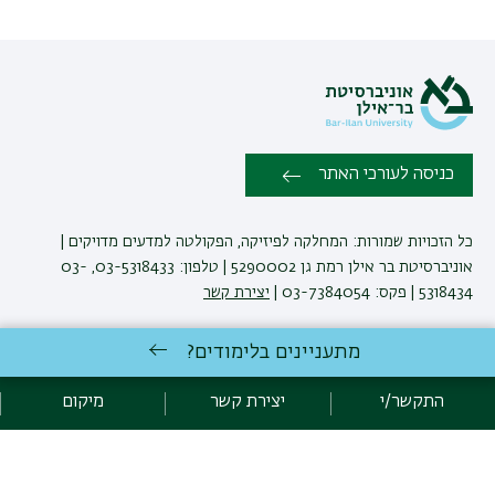
כניסה לעורכי האתר
כל הזכויות שמורות: המחלקה לפיזיקה, הפקולטה למדעים מדויקים |
אוניברסיטת בר אילן רמת גן 5290002 | טלפון: 03-5318433, 03-
5318434 | פקס: 03-7384054 |
יצירת קשר
מתעניינים בלימודים?
לימודי פיזיקה
באוניברסיטת בר-אילן
פיתוח:
אגף תקשוב, אוניברסיטת בר-אילן
התקשר/י
יצירת קשר
מיקום
הצהרת נגישות
מדיניות פרטיות
אקדימה בר-אילן