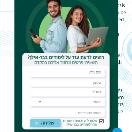
language translation, medical diagnosis
and image recognition. It remains to be
seen if neural networks can be trained
to predict stochastic quantum
evolution without a priori specifying
the rules of quantum theory. I will
show how we trained a recurrent
neural network to infer the individual
quantum trajectories associated with
the evolution of a superconducting
qubit under unitary evolution,
decoherence and continuous
measurement from raw observations
only. The network extracts the system
Hamiltonian, measurement operators
and physical parameters. It is also able
to perform tomography of an
unknown initial state without any