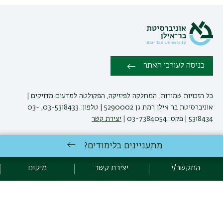
כניסה לעורכי האתר
כל הזכויות שמורות: המחלקה לפיזיקה, הפקולטה למדעים מדויקים |
אוניברסיטת בר אילן רמת גן 5290002 | טלפון: 03-5318433, 03-
5318434 | פקס: 03-7384054 |
יצירת קשר
מתעניינים בלימודים?
לימודי פיזיקה
באוניברסיטת בר-אילן
פיתוח:
אגף תקשוב, אוניברסיטת בר-אילן
התקשר/י
יצירת קשר
מיקום
הצהרת נגישות
מדיניות פרטיות
אקדימה בר-אילן