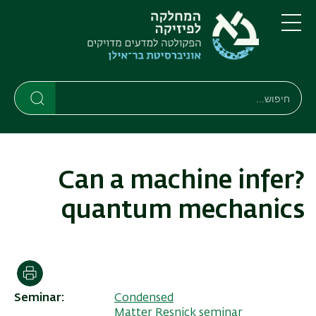
דילוג
דילוג
לתוכן
לתפריט
ניווט
העיקרי
תפריט
ראשי
חיפוש
חיפוש
חיפוש
?Can a machine infer
quantum mechanics
הדפסה
Seminar
Condensed
Matter Resnick seminar