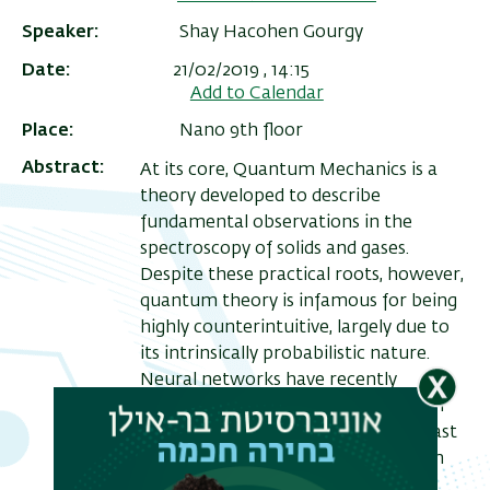
Speaker
Shay Hacohen Gourgy
Date
21/02/2019 , 14:15
Add to Calendar
Place
Nano 9th floor
Abstract
At its core, Quantum Mechanics is a
theory developed to describe
fundamental observations in the
spectroscopy of solids and gases.
Despite these practical roots, however,
תפר
quantum theory is infamous for being
משנ
highly counterintuitive, largely due to
its intrinsically probabilistic nature.
Neural networks have recently
emerged as a powerful tool that can
extract non-trivial correlations in vast
datasets. They routinely outperform
state-of-the-art techniques in