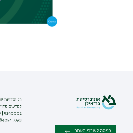
כל הזכויות ש
למדעים מדויק
פקס: 03-7384054 |
כניסה לעורכי האתר