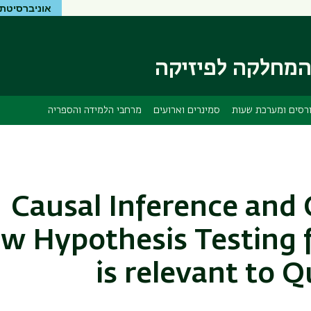
אוניברסיטת 
דילוג
דילוג
לתוכן
לתפריט
ניווט
העיקרי
ראשי
מחלקה לפיזיקה
רסים ומערכת שעות
סמינרים וארועים
מרחבי הלמידה והספריה
Causal Inference an
w Hypothesis Testing f
is relevant to