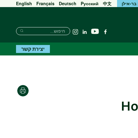
בר-אילן
中文
Pусский
Deutsch
Français
English
חיפוש
חיפוש
יוטיוב
פייסבוק
Linkedin
Instagram
חיפוש
יצירת קשר
הדפסה
Ho