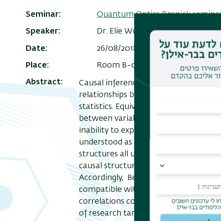
Seminar
Quantum Optics Resnick semina
Speaker
Dr. Elie Wolfe, Perimeter Institu
Date
26/08/2018 , 17:00
-
18:00
Add 
Place
Room B-032 (ground floor) - Na
Abstract
Causal inference is a (classical) techn
relationships between variables const
statistics. Equivalently, causal inferen
between variables which are possible 
inability to explain quantum correlati
understood as a fact about causal infe
structures all unobserved variables 
causal structures an observed syste
Accordingly, Bell's theorem can be rec
compatible with a (particular) quantum
correlations compatible with its analogo
of research targets related to gener