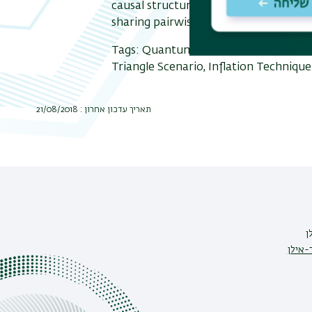
causal structures; focusing mostly on 
sharing pairwise entanglement. Based
Tags: Quantum Foundations, Quantum I
Triangle Scenario, Inflation Technique
תאריך עדכון אחרון : 21/08/2018
ן
-אילן