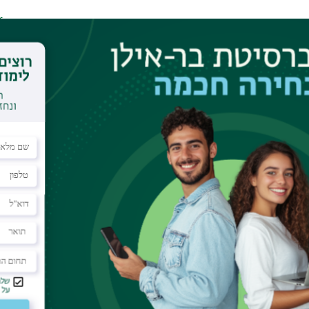
r
te for Theoretical Physics, Waterloo, Canada
to Calendar
notechnology center
ique used to figure out what sorts of causal
itute a viable explanations for some observed
ce allows us to quantify the sorts of correlations
given a particular causal structure. The famous
ons in terms of local hidden variable models can be
rence, namely: whereas in classical causal
have the status of shared randomness, in quantum
m can represent quantum entanglement.
ast in causal terminology: The set of correlations
 causal structure strictly contains the set of
us classical causal structure. I'll set out a series
alizing this quantum-advantage to network-like