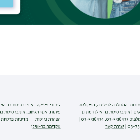
the simplest networks, consisting of three parties
 mostly on arXiv:1609.00672.
nternet, Causal Inference, Causal Structure,
מורות: המחלקה לפיזיקה, הפקולטה
לימודי פיזיקה
באוניברסיטת בר-איל
ים | אוניברסיטת בר אילן רמת גן
פיתוח:
אגף תקשוב, אוניברסיטת בר
5290002 | טלפון: 03-5318433, 03-5318434 |
הצהרת נגישות
מדיניות פרטיות
יצירת קשר
אקדימה בר-אילן