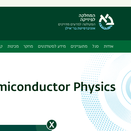
תפריט
משני
ה
אודות
סגל
מתעניינים
מידע לסטודנטים
מחקר
מכינות
קו
emiconductor Physics