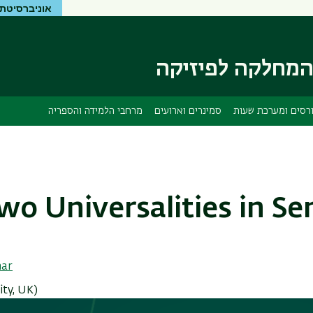
אוניברסיטת 
דילוג
דילוג
לתוכן
לתפריט
ניווט
העיקרי
ראשי
מחלקה לפיזיקה
רסים ומערכת שעות
סמינרים וארועים
מרחבי הלמידה והספריה
wo Universalities in S
nar
ty, UK)