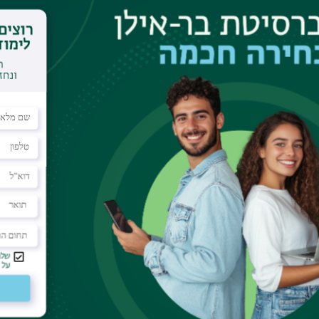
dar
s of two surprising experimental observations of
 systems.
otoconductivity $G$ upon light intensity $I$. It is
 Simple kinetic theory indicates that we should
, but experimentally values close to $\gamma
erved, with $I$ varying over several decades. I
hese universal exponents.
exciton spectroscopy in heterostructures. The
 and the Stokes shift $S$ of the luminescence peak
found to be related by $S/W=0.6$ in most systems
This ratio is independent of the degree of disorder
onductors forming the heterostructure, with $W$
ive a quantitative explanation of this result.