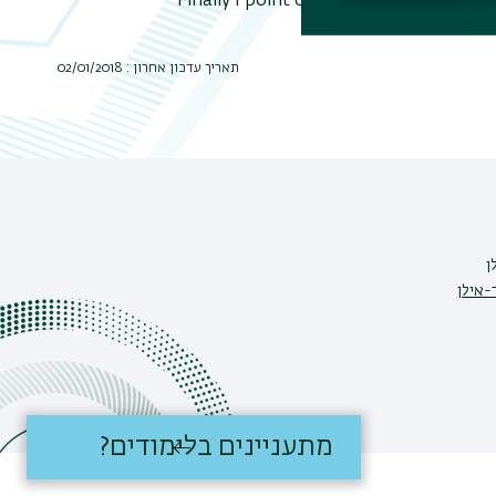
Finally I point out what these two 
תאריך עדכון אחרון : 02/01/2018
ן
-אילן
מתעניינים בלימודים?