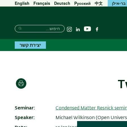
בר-אילן
中文
Pусский
Deutsch
Français
English
חיפוש
חיפוש
יוטיוב
פייסבוק
Linkedin
Instagram
חיפוש
יצירת קשר
T
הדפסה
Seminar
Condensed Matter Resnick semi
Speaker
Michael Wilkinson (Open Universi