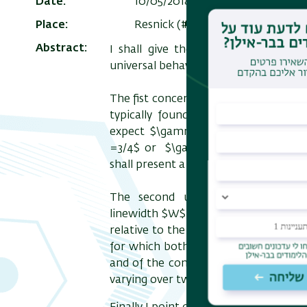
Date
10/05/2018 , 15:30
Add to Calen
Place
Resnick (#209) - room 210
Abstract
I shall give theoretical explanation
universal behaviour in semiconductor
The fist concerns the dependence of ph
typically found that $G=I^\gamma$.
expect $\gamma=1$ or $\gamma=1/2$
=3/4$ or $\gamma=2/3$ are often obs
shall present a new explanation for t
The second universality concerns 
linewidth $W$ of the absorption line
relative to the absorption peak are 
for which both values are published. 
and of the composition of the semic
varying over two decades. I shall also g