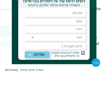
saturation of entanglement and
show that it can be used to detect the
localization transition. We
consider the bipartite fluctuation
which also captures the transition
and is promising as an experimental
probe. We compare these results to
that of a non-interacting system and
note important differences
between the two.
תאריך עדכון אחרון : 18/11/2015