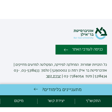
כניסה לעורכי האתר
כל הזכויות שמורות: המחלקה לפיזיקה, הפקולטה למדעים מדויקים |
אוניברסיטת בר אילן רמת גן 5290002 | טלפון: 03-5318433, 03-
5318434 | פקס: 03-7384054 |
יצירת קשר
מתעניינים בלימודים?
לימודי פיזיקה
באוניברסיטת בר-אילן
פיתוח:
אגף תקשוב, אוניברסיטת בר-אילן
התקשר/י
יצירת קשר
מיקום
הצהרת נגישות
מדיניות פרטיות
אקדימה בר-אילן