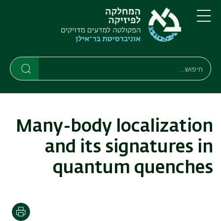
דילוג
דילוג
לתוכן
לתפריט
ניווט
העיקרי
תפריט
ראשי
חיפוש
חיפוש
חיפוש
Many-body localization
and its signatures in
quantum quenches
הדפסה