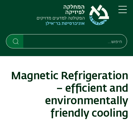
דילוג
דילוג
לתוכן
לתפריט
ניווט
העיקרי
תפריט
ראשי
חיפוש
חיפוש
חיפוש
Magnetic Refrigeration
– efficient and
environmentally
friendly cooling