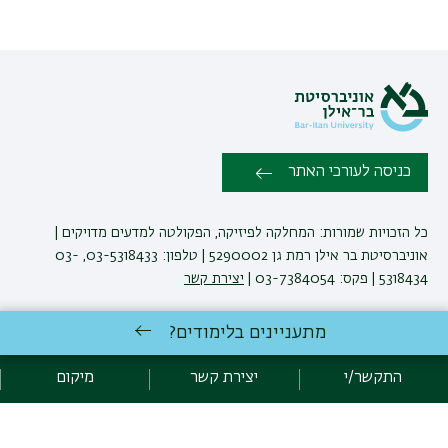
כניסה לעורכי האתר
כל הזכויות שמורות: המחלקה לפיזיקה, הפקולטה למדעים מדויקים |
אוניברסיטת בר אילן רמת גן 5290002 | טלפון: 03-5318433, 03-
5318434 | פקס: 03-7384054 |
יצירת קשר
מתעניינים בלימודים?
לימודי פיזיקה
באוניברסיטת בר-אילן
פיתוח:
אגף תקשוב, אוניברסיטת בר-אילן
התקשר/י
יצירת קשר
מיקום
הצהרת נגישות
מדיניות פרטיות
אקדימה בר-אילן