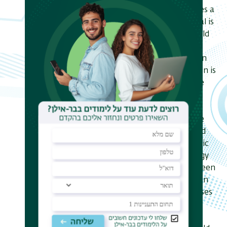
magnetocaloric effect, which causes a
temperature change if the material is
subject to an applied magnetic field
under adiabatic conditions. This
changes of the temperature upon
magnetization and demagnetization is
used to generate cooling and the
magnetocaloric effect is most
pronounced in the vicinity of a
magnetic phase transition of the
material, e.g. from a non-ordered
(paramagnetic) to a ferromagnetic
state. In the Department of Energy
Conversion and Storage, we have been
working on magnetic refrigeration
since 2001. This presentation focuses
on the crucial challenges for the
technology: development of