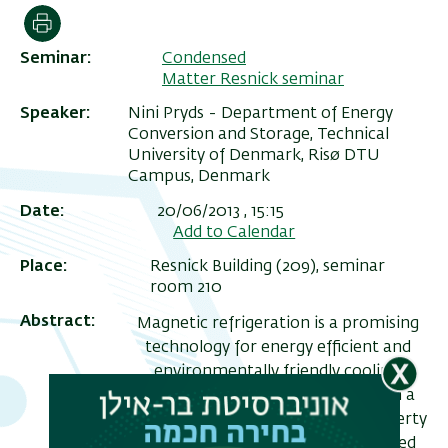
הדפסה
Seminar
Condensed
Matter Resnick seminar
Speaker
Nini Pryds - Department of Energy
Conversion and Storage, Technical
University of Denmark, Risø DTU
Campus, Denmark
Date
20/06/2013 , 15:15
Add to Calendar
Place
Resnick Building (209), seminar
תפר
room 210
משנ
Abstract
Magnetic refrigeration is a promising
technology for energy efficient and
environmentally friendly cooling.
Magnetic refrigeration is based on a
fundamental thermodynamic property
of magnetic materials: the so-called