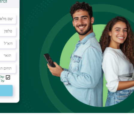
ביו מריו
ד"ר סומנייק מעיין
.soumagnac@gmail.com
djones@kepplerspeaker