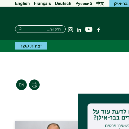
בר-אילן
中文
Pусский
Deutsch
Français
English
חיפוש
חיפוש
יוטיוב
פייסבוק
Linkedin
Instagram
חיפוש
יצירת קשר
הדפסה