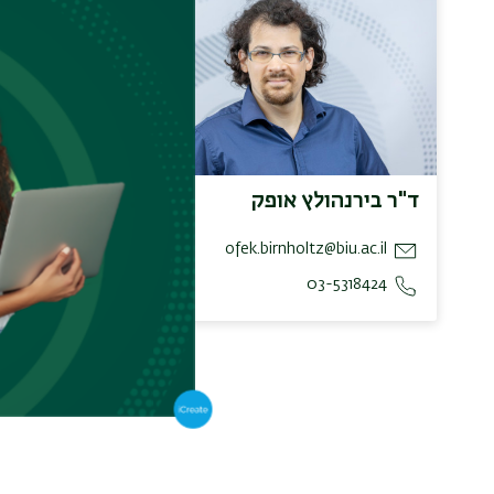
ד"ר בירנהולץ אופק
פרופ' לי
s.com
ofek.birnholtz@biu.ac.il
03-5318424