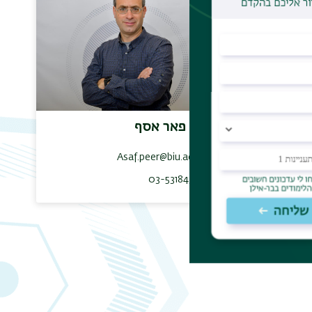
פרופ' פאר אסף
Asaf.peer@biu.ac.il
maayane
03-5318438