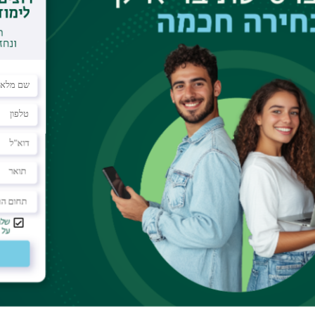
 Calendar
es of solids have been approached via the low
tivating single band approximations in many
, in many modern quantum materials the length
 dipole fluctuations lead to interband mixing
emovable. Such behavior has been termed 'quantum
the momentum space texture of the electronic
by geometry not only qualitatively modify the
terial but can also have a vital role in determining
alk explores how quantum geometry impacts
 recent experimental advances that have begun to