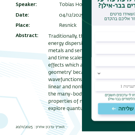
Speaker
Tobias Holder, Tel Aviv University
Date
04/12/2025 , 12:30
-
13:30
Add to
Place
Resnick
Abstract
Traditionally, the electronic properti
energy dispersion of Bloch bands, mo
metals and semiconductors. However
and time scales introduced by quantum
effects which are fundamentally irr
geometry' because it is manifest in 
wavefunctions. The scales introduced 
linear and nonlinear responses of a ma
the many-body ground state. This t
properties of materials and outlines
explore quantum geometric effects.
תאריך עדכון אחרון : 20/11/2025