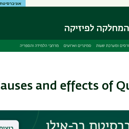
אוניברסיטת 
דילוג
דילוג
לתוכן
לתפריט
ניווט
העיקרי
ראשי
מחלקה לפיזיקה
רסים ומערכת שעות
סמינרים וארועים
מרחבי הלמידה והספריה
auses and effects of 
nar