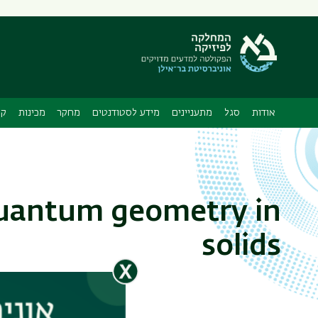
תפריט
משני
ה
אודות
סגל
מתעניינים
מידע לסטודנטים
מחקר
מכינות
קו
Quantum geometry in
solids