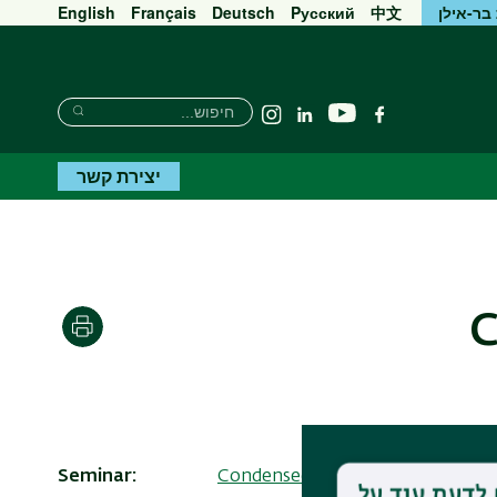
בר-אילן
中文
Pусский
Deutsch
Français
English
חיפוש
חיפוש
יוטיוב
פייסבוק
Linkedin
Instagram
חיפוש
יצירת קשר
C
הדפסה
Seminar
Condensed Matter Resnick semi