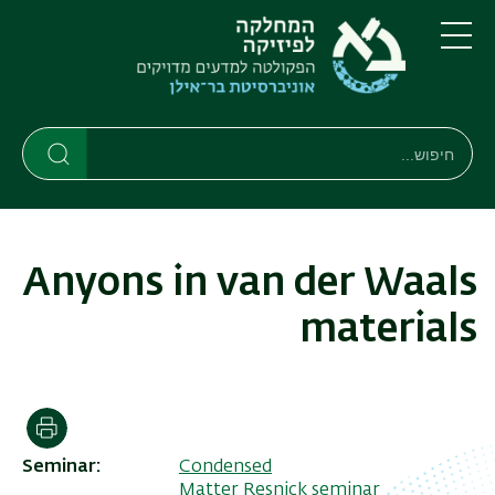
דילוג
דילוג
לתוכן
לתפריט
ניווט
העיקרי
תפריט
ראשי
חיפוש
חיפוש
חיפוש
Anyons in van der Waals
materials
הדפסה
Seminar
Condensed
Matter Resnick seminar