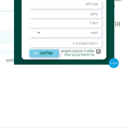
first part will focus on our investigation
of the exchange statistics of Abelian
anyons [1]. In the second part, I will
present a detailed topological order
study
of
various non-Abelian states [2].
[1] J. Kim,
et al.
, arXiv:
2402.12432
[2] R. Kumar, A. Haug,
et al.
,
arXiv:
2405.19405
תאריך עדכון אחרון : 13/07/2024