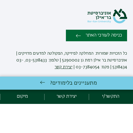
כניסה לעורכי האתר
כל הזכויות שמורות: המחלקה לפיזיקה, הפקולטה למדעים מדויקים |
אוניברסיטת בר אילן רמת גן 5290002 | טלפון: 03-5318433, 03-
5318434 | פקס: 03-7384054 |
יצירת קשר
מתעניינים בלימודים?
לימודי פיזיקה
באוניברסיטת בר-אילן
פיתוח:
אגף תקשוב, אוניברסיטת בר-אילן
התקשר/י
יצירת קשר
מיקום
הצהרת נגישות
מדיניות פרטיות
אקדימה בר-אילן