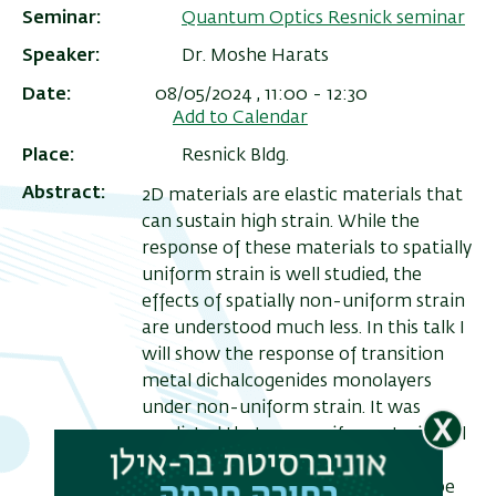
Seminar
Quantum Optics Resnick seminar
Speaker
Dr. Moshe Harats
Date
08/05/2024 , 11:00
-
12:30
Add to Calendar
Place
Resnick Bldg.
Abstract
2D materials are elastic materials that
can sustain high strain. While the
response of these materials to spatially
uniform strain is well studied, the
תפר
effects of spatially non-uniform strain
are understood much less. In this talk I
משנ
will show the response of transition
metal dichalcogenides monolayers
under non-uniform strain. It was
predicted that non-uniform strain will
allow transport or “funneling” of
neutral charge excitons which can be