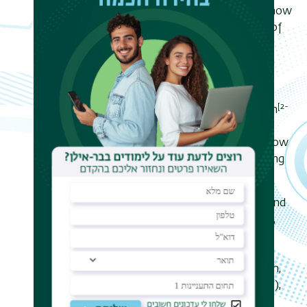
[1]
useful as an efficient solar cell
. I show
that while transport or “funneling” of
excitons is relatively inefficient, a
different process, a strain-related
conversion of excitons to trions is
dominant and is universal for any
[2-
configuration of non-uniform strain
3]
. Lastly, I will discuss different
experimental directions that will allow
high “funneling” efficiency by straining
[4,5
]
heterostructures
.
J. Feng, X. Qian, C.-W. Huang, and
J. Li, Nature Photonics 6, (2012),
866–872.
M. G. Harats, J. N. Kirchhof, M.
Qiao, K. Greben, and K. I. Bolotin,
Nature Photonics, 14 (5), (2020),
324-329