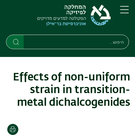
דילוג
דילוג
לתוכן
לתפריט
ניווט
העיקרי
תפריט
ראשי
חיפוש
חיפוש
חיפוש
Effects of non-uniform
strain in transition-
metal dichalcogenides
הדפסה