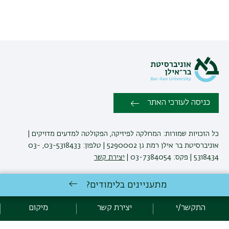
כניסה לעורכי האתר
כל הזכויות שמורות: המחלקה לפיזיקה, הפקולטה למדעים מדויקים |
אוניברסיטת בר אילן רמת גן 5290002 | טלפון: 03-5318433, 03-
5318434 | פקס: 03-7384054 |
יצירת קשר
מתעניינים בלימודים?
לימודי פיזיקה
באוניברסיטת בר-אילן
פיתוח:
אגף תקשוב, אוניברסיטת בר-אילן
התקשר/י
יצירת קשר
מיקום
הצהרת נגישות
מדיניות פרטיות
אקדימה בר-אילן