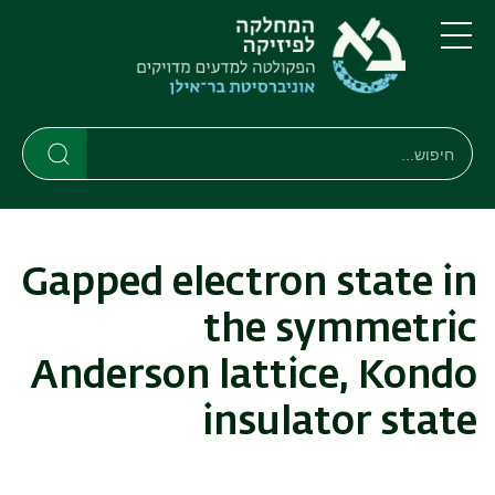
דילוג
דילוג
לתוכן
לתפריט
ניווט
העיקרי
תפריט
ראשי
חיפוש
חיפוש
חיפוש
Gapped electron state in
the symmetric
Anderson lattice, Kondo
insulator state