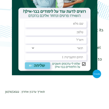
liquid. Local moments of the d-
electrons form a static Z
-field in
2
which the band electrons move. The
gap in the quasi-particle excitation
spectrum decreases with increasing
external magnetic field and closes at its
critical value. The behavior of the
electron liquid is studied for an
arbitrary dimensionality of the model.
The proposed approach leads to a
description of KIS without the need to
resort to any artificial symmetry
breaking.
תאריך עדכון אחרון : 30/10/2022