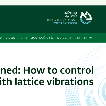
תפריט
משני
ה
אודות
סגל
מתעניינים
מידע לסטודנטים
מחקר
מכינות
קו
ined: How to control
th lattice vibrations