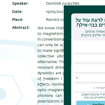
Speaker
Dominik Juraschek
Date
19/05/2022 , 15:30
-
16:30
Add t
Place
Resnick conference room on the 
Abstract
We know that the structure and symme
to magnetism. We try to adjust these
in conventional ways, for instance, by
can only be achieved statically, and
to make significant changes in the mag
collective vibrations of atoms, k
alternative. The development of powe
resonant driving of optical phonons,
dynamics are governed by nonlinear
of freedom. I will lay out the step
effects, nonlinear phononic phenomen
opto-magnetic effects in nonlinear 
phonons can be used not just to c
polarization, but also to produce ma