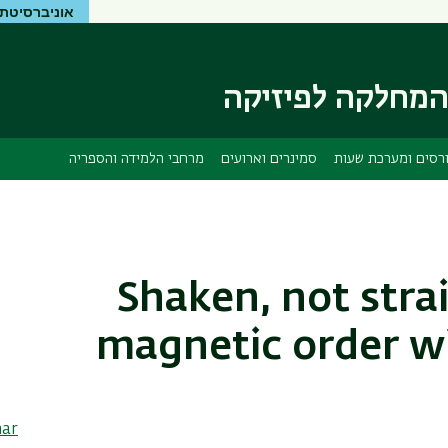
אוניברסיטת 
דילוג
דילוג
לתוכן
לתפריט
ניווט
העיקרי
ראשי
מחלקה לפיזיקה
רסים ומערכת שעות
סמינרים וארועים
מרחבי הלמידה והספריה
Shaken, not stra
magnetic order wi
nar