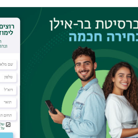
o Calendar
0th floor
try of the crystal lattice are closely connected
 factors in order to change the alignment of spins
 applying pressure or strain. However, these effects
 many materials may break under the load required
netic order. In this talk, I will show how coherent
nown as optical phonons, provide an intriguing
rful terahertz sources in recent years has enabled
 yielding vibrational amplitudes so large that the
 interactions between phonons and other degrees
s that lead to the prediction of phono-magnetic
a that can be regarded as vibrational analogs of
optics. In this process, I will show how optical
ontrol spin waves coherently and induce spin
gnetic responses in otherwise entirely nonmagnetic