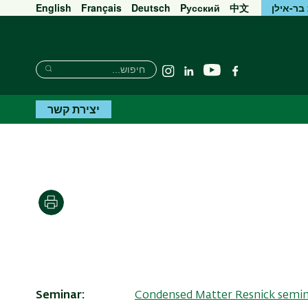
בר-אילן
中文
Pусский
Deutsch
Français
English
חיפוש
חיפוש
יוטיוב
פייסבוק
Linkedin
Instagram
חיפוש
יצירת קשר
הדפסה
Seminar
Condensed Matter Resnick semi