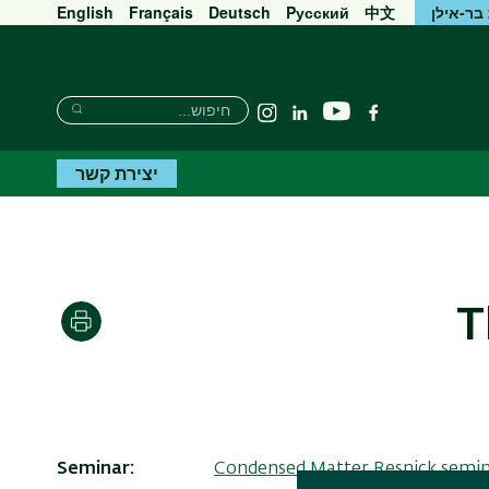
בר-אילן
中文
Pусский
Deutsch
Français
English
חיפוש
חיפוש
יוטיוב
פייסבוק
Linkedin
Instagram
חיפוש
יצירת קשר
T
הדפסה
Seminar
Condensed Matter Resnick semi