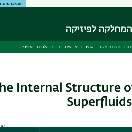
אוניברסיטת 
דילוג
דילוג
לתוכן
לתפריט
ניווט
העיקרי
ראשי
מחלקה לפיזיקה
רסים ומערכת שעות
סמינרים וארועים
מרחבי הלמידה והספריה
he Internal Structure o
Superfluids
nar