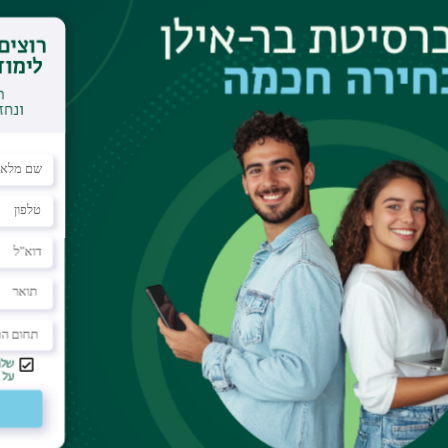
dar
k building 2nd floor
erfluids assumes that vortices are analogous to
herefore characterized by quantum numbers that
icity) charge. This textbook description is derived
ics -- the Kelvin theorem -- which invokes the
namics of ideal incompressible fluids. However, in
lass of superfluids, vortices are characterized by an
ing significantly various physical phenomena. This
 to vortices a dipole-like nature, stems from a
ich takes place in superfluids with a large healing
tes of the vortex state with low energies and long
ctive, these new solutions of the Gross-Pitaevskii
y, they minimize the action but do not satisfy the
 over a set of zero measure. The consequences of
regarding the transport properties of velocities in