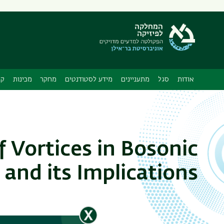
תפריט
משני
ה
אודות
סגל
מתעניינים
מידע לסטודנטים
מחקר
מכינות
קו
f Vortices in Bosonic
 and its Implications