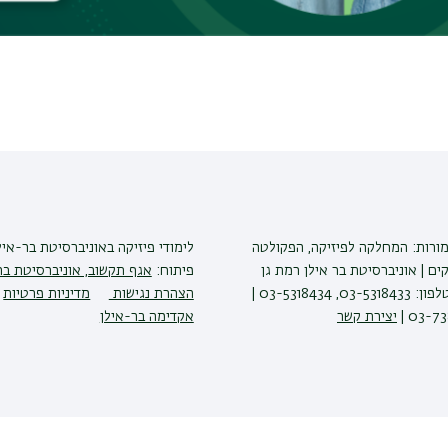
Abrikosov’s lattice will be presented.
מורות: המחלקה לפיזיקה, הפקולטה
לימודי פיזיקה
באוניברסיטת בר-איל
ים | אוניברסיטת בר אילן רמת גן
פיתוח:
אגף תקשוב, אוניברסיטת בר
5290002 | טלפון: 03-5318433, 03-5318434 |
הצהרת נגישות
מדיניות פרטיות
יצירת קשר
אקדימה בר-אילן