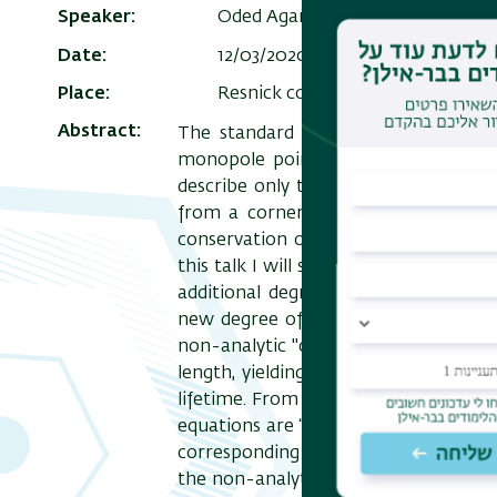
Speaker
Oded Agam
Date
12/03/2020 , 14:30
Add to Calen
Place
Resnick conference room - Resnic
Abstract
The standard theory of bosonic sup
monopole point charges, and are t
describe only their position and (vort
from a cornerstone of fluid mechan
conservation of circulation in the dy
this talk I will show that in a broad c
additional degree of freedom, affect
new degree of freedom, which endows
non-analytic "core reconstruction" wh
length, yielding a set of excited sta
lifetime. From a mathematical perspe
equations are “weak solutions”. Namel
corresponding variational equations
the non-analytic core reconstruction 