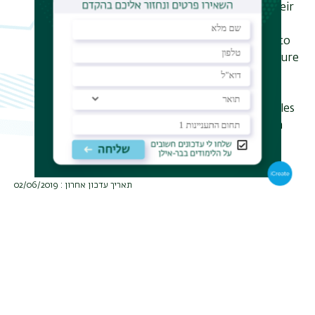
transition-times associated with their
conductivity.
In this talk, use will be
made of this characteristic feature to
demonstrate another inherent feature
of disordered insulators; a time-
dependent local perturbation may
induce a nonlocal response over scales
that may extend much further than
the localization length.
תאריך עדכון אחרון : 02/06/2019