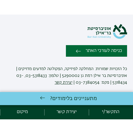
כניסה לעורכי האתר
כל הזכויות שמורות: המחלקה לפיזיקה, הפקולטה למדעים מדויקים |
אוניברסיטת בר אילן רמת גן 5290002 | טלפון: 03-5318433, 03-
5318434 | פקס: 03-7384054 |
יצירת קשר
מתעניינים בלימודים?
לימודי פיזיקה
באוניברסיטת בר-אילן
פיתוח:
אגף תקשוב, אוניברסיטת בר-אילן
התקשר/י
יצירת קשר
מיקום
הצהרת נגישות
מדיניות פרטיות
אקדימה בר-אילן