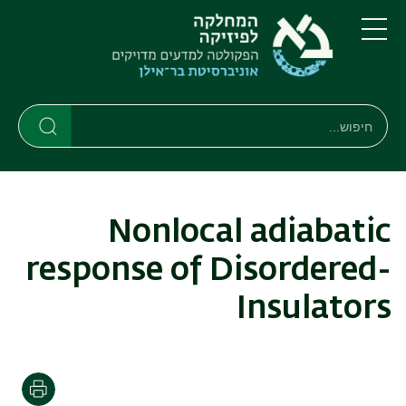
דילוג
דילוג
לתוכן
לתפריט
ניווט
העיקרי
תפריט
ראשי
חיפוש
חיפוש
חיפוש
Nonlocal adiabatic
response of Disordered-
Insulators
הדפסה