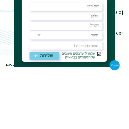
states and energy levels. In my talk I
will present the fundamental physics of
strong coupling in hybrid photonic-
molecular structures, and how such
cavity-QED effects can be used in order
to control material properties and
chemical processes in molecules.
תאריך עדכון אחרון : 10/06/2019