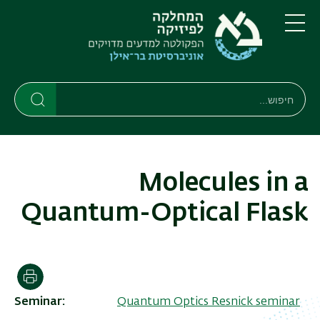
דילוג
דילוג
לתוכן
לתפריט
ניווט
העיקרי
תפריט
ראשי
חיפוש
חיפוש
חיפוש
Molecules in a
Quantum-Optical Flask
הדפסה
Seminar
Quantum Optics Resnick seminar