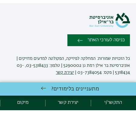
כניסה לעורכי האתר
כל הזכויות שמורות: המחלקה לפיזיקה, הפקולטה למדעים מדויקים |
אוניברסיטת בר אילן רמת גן 5290002 | טלפון: 03-5318433, 03-
5318434 | פקס: 03-7384054 |
יצירת קשר
מתעניינים בלימודים?
לימודי פיזיקה
באוניברסיטת בר-אילן
פיתוח:
אגף תקשוב, אוניברסיטת בר-אילן
התקשר/י
יצירת קשר
מיקום
הצהרת נגישות
מדיניות פרטיות
אקדימה בר-אילן