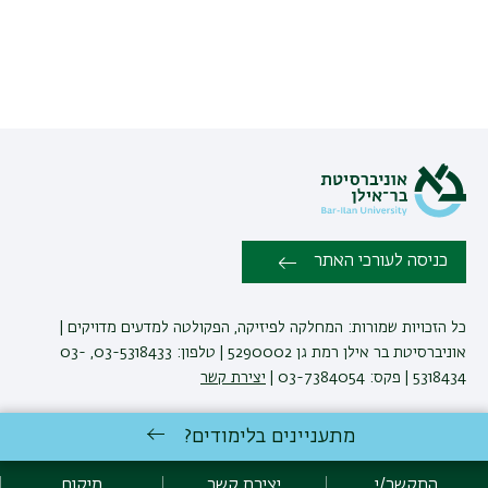
כניסה לעורכי האתר
כל הזכויות שמורות: המחלקה לפיזיקה, הפקולטה למדעים מדויקים |
אוניברסיטת בר אילן רמת גן 5290002 | טלפון: 03-5318433, 03-
5318434 | פקס: 03-7384054 |
יצירת קשר
מתעניינים בלימודים?
לימודי פיזיקה
באוניברסיטת בר-אילן
פיתוח:
אגף תקשוב, אוניברסיטת בר-אילן
התקשר/י
יצירת קשר
מיקום