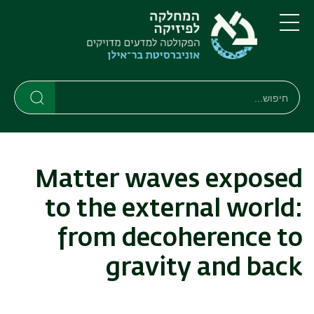
דילוג
דילוג
לתוכן
לתפריט
ניווט
העיקרי
תפריט
ראשי
חיפוש
חיפוש
חיפוש
Matter waves exposed
to the external world:
from decoherence to
gravity and back