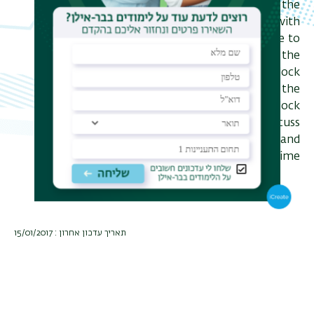
discuss effects of fluctuations in the
nearby environment probed with
atoms trapped in a lattice very close to
the surface. Then I will present the
effect of gravity probed by clock
interferometry, which connects to the
interplay of QM and GR and “clock
complementarity”. Finally, I will discuss
Stern-Gerlach interferometry and
describe it in the context of time
irreversibility.
תאריך עדכון אחרון : 15/01/2017