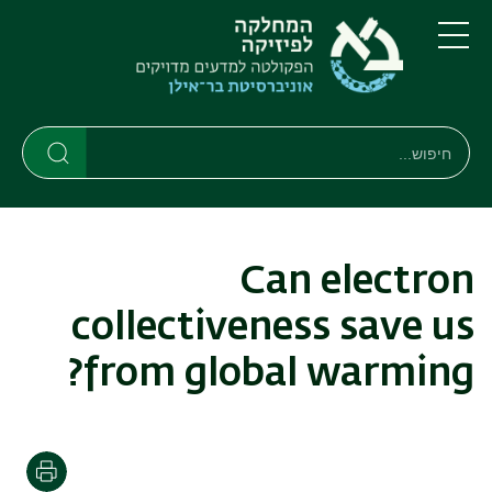
דילוג
דילוג
לתוכן
לתפריט
ניווט
העיקרי
תפריט
ראשי
חיפוש
חיפוש
חיפוש
Can electron
collectiveness save us
from global warming?
הדפסה