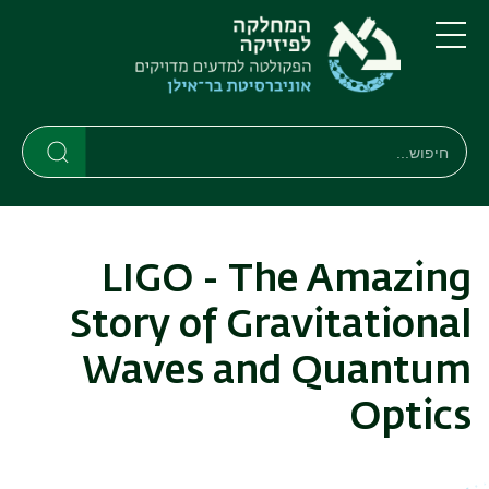
דילוג
דילוג
לתוכן
לתפריט
ניווט
העיקרי
תפריט
ראשי
חיפוש
חיפוש
חיפוש
LIGO - The Amazing
Story of Gravitational
Waves and Quantum
Optics