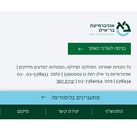
כניסה לעורכי האתר
כל הזכויות שמורות: המחלקה לפיזיקה, הפקולטה למדעים מדויקים |
אוניברסיטת בר אילן רמת גן 5290002 | טלפון: 03-5318433, 03-
5318434 | פקס: 03-7384054 |
יצירת קשר
מתעניינים בלימודים?
לימודי פיזיקה
באוניברסיטת בר-אילן
פיתוח:
אגף תקשוב, אוניברסיטת בר-אילן
התקשר/י
יצירת קשר
מיקום
הצהרת נגישות
מדיניות פרטיות
אקדימה בר-אילן