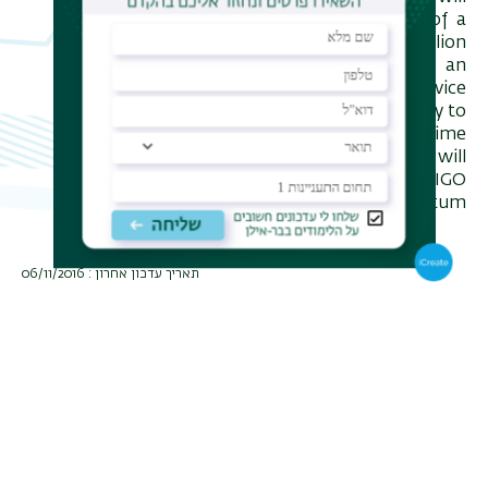
overview the recent observation of a
violent black-hole collision 1.3 billion
light-years away, and provide an
overview of this truly amazing device
that relies on optical interferometry to
detect miniscule ripples in space-time
-22
with relative sensitivity of 10
! I will
discuss the plans to enhance the LIGO
sensitivity even further using quantum
squeezed light.
תאריך עדכון אחרון : 06/11/2016