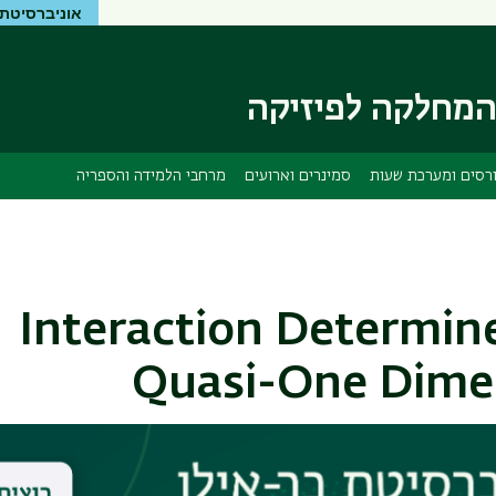
אוניברסיטת 
דילוג
דילוג
לתוכן
לתפריט
ניווט
העיקרי
ראשי
מחלקה לפיזיקה
רסים ומערכת שעות
סמינרים וארועים
מרחבי הלמידה והספריה
Interaction Determine
Quasi-One Dimen
nar