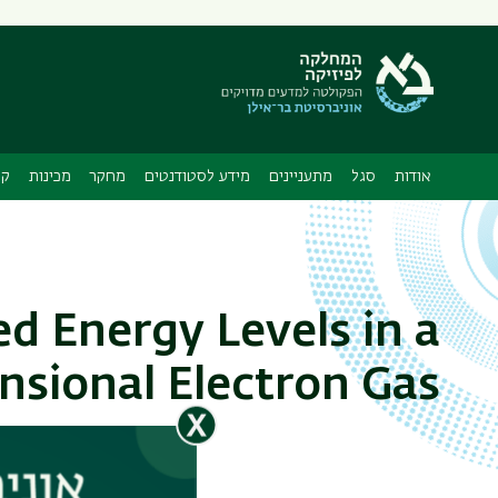
תפריט
משני
ה
אודות
סגל
מתעניינים
מידע לסטודנטים
מחקר
מכינות
קו
d Energy Levels in a
sional Electron Gas