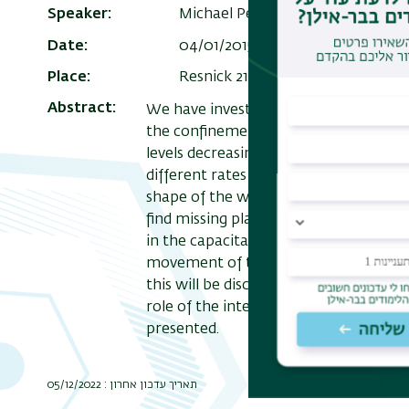
Speaker
Michael Pepper
Date
04/01/2015 , 12:30
Add to Calen
Place
Resnick 210
Abstract
We have investigated electron transp
the confinement potential can be prog
levels decreasing in energy relative t
different rates which is attributed to
shape of the wavefunction. When the 
find missing plateaux of quantised con
in the capacitance between the confin
movement of the levels shows that bo
this will be discussed along with othe
role of the interactions in giving rise
presented.
תאריך עדכון אחרון : 05/12/2022