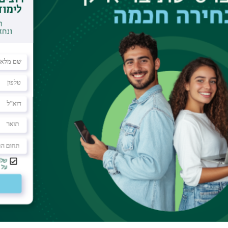
dar
ort in a quasi-one dimensional electron gas where
ressively weakened so resulting in the energy
o each other. However the decline occurs at
 the electron-electron repulsion varying with the
former ground state crosses the higher levels we
ductance, this can also be observed in the increase
ing gates and the electron gas. Studies of the
th crossings and anti-crossings can be observed,
r consequences of the way the levels interact. The
 to the spin dependent 0.7 structure will be