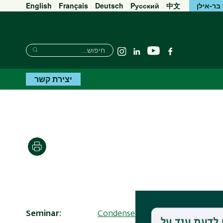
בר-אילן
中文
Pусский
Deutsch
Français
English
חיפוש
חיפוש
יוטיוב
פייסבוק
Linkedin
Instagram
חיפוש
יצירת קשר
הדפסה
Seminar
Condensed Matter Resnick semi