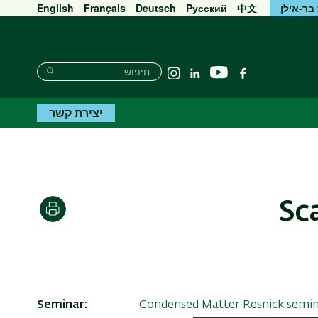
בר-אילן
中文
Pусский
Deutsch
Français
English
חיפוש
חיפוש
יוטיוב
פייסבוק
Linkedin
Instagram
חיפוש
יצירת קשר
Sc
הדפסה
Seminar
Condensed Matter Resnick semi