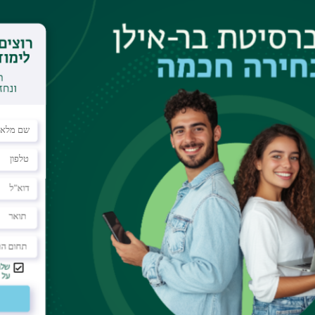
 Science
 Calendar
n a unique nanoSQUID which is fabricated on the
ped. The nanoSQUID-on-tip device is fabricated by
ipette with diameters down to 50 nm followed by
ilm onto the sides and the apex of the pipette.
magnetic fields of up to 1T and display an
1/2
record spin sensitivity of better than 1 μ
/Hz
is
B
ing the magnetic moment of a single electron. Using
hnique the nanoSQUID can be scanned few nm
ombination of high sensitivity, high spatial
e proximity to the sample opens the pathway to
static and dynamic magnetic phenomena on the
dy of vortex dynamics in superconductors and