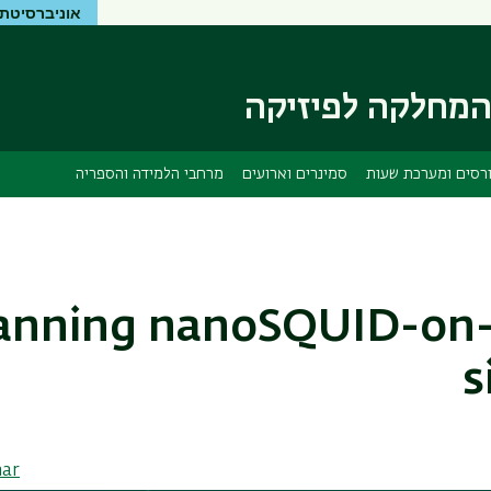
אוניברסיטת 
דילוג
דילוג
לתוכן
לתפריט
ניווט
העיקרי
ראשי
מחלקה לפיזיקה
רסים ומערכת שעות
סמינרים וארועים
מרחבי הלמידה והספריה
anning nanoSQUID-on-
s
nar