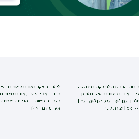
al insulator will be presented.
מורות: המחלקה לפיזיקה, הפקולטה
לימודי פיזיקה
באוניברסיטת בר-איל
ים | אוניברסיטת בר אילן רמת גן
פיתוח:
אגף תקשוב, אוניברסיטת בר
5290002 | טלפון: 03-5318433, 03-5318434 |
הצהרת נגישות
מדיניות פרטיות
יצירת קשר
אקדימה בר-אילן