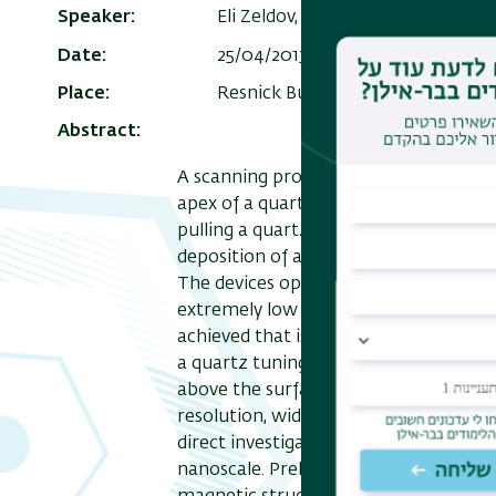
Speaker
Eli Zeldov, Weizmann Institute of
Date
25/04/2013 , 15:15
-
16:30
Add to
Place
Resnick Building 209, room 210
Abstract
A scanning probe microscope based o
apex of a quartz tip has been develo
pulling a quartz tube into a sharp p
deposition of a thin superconducting f
The devices operate at 4 K in applied 
extremely low flux noise. As a result a 
achieved that is sufficient for detect
a quartz tuning-fork based AFM tec
above the surface of the sample. The c
resolution, wide bandwidth, and clos
direct investigation and imaging of 
nanoscale. Preliminary results of stu