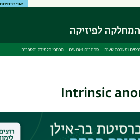
אוניברסיטת 
דילוג
דילוג
לתוכן
לתפריט
ניווט
העיקרי
ראשי
מחלקה לפיזיקה
רסים ומערכת שעות
סמינרים וארועים
מרחבי הלמידה והספריה
Intrinsic ano
nar