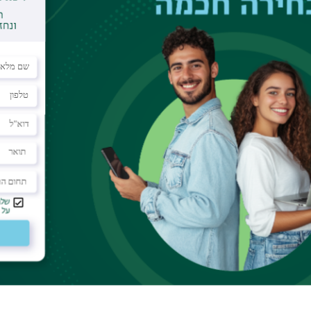
rsity
dar
 of Resnick building
ltermagnetism. The 2D Lieb lattice model is the
phase. We will then focus on the anomalous Hall
order and spin-orbit interaction. The Hall effect is
s and becomes allowed in the magnetic group.
nimal model for the case of FeSb
2
. It is based on
 formulations. We will discuss how the linear non-
conductivity arises in a simple model. It originates
rvature localized along lines on a Fermi surface
 planes host spin degeneracy protected by spin
 interaction. I will show how this gives rise to the