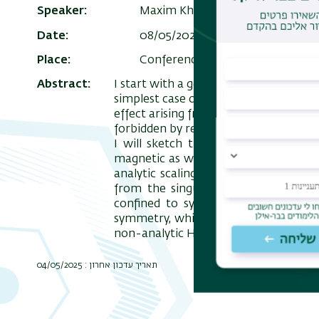
Speaker
Maxim Khodas, the Hebrew Unive
Date
08/05/2025 , 12:30
Add to Calen
Place
Conference room on the 0th floor
Abstract
I start with a general exposition of a
simplest case of this novel magnetic 
effect arising from the altermagnetic 
forbidden by residual spin symmetrie
I will sketch the details of the mi
magnetic as well as spin space group
analytic scaling of the intrinsic Hall 
from the singularity of the Berry cu
confined to symmetry planes. These
symmetry, which is lifted by spin-orbit
non-analytic Hall conductivity.
תאריך עדכון אחרון : 04/05/2025