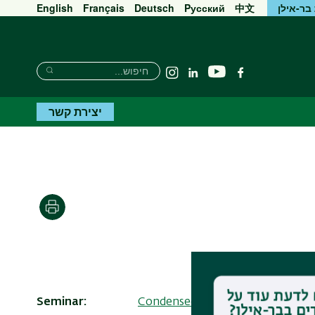
בר-אילן
中文
Pусский
Deutsch
Français
English
חיפוש
חיפוש
יוטיוב
פייסבוק
Linkedin
Instagram
חיפוש
יצירת קשר
הדפסה
Seminar
Condensed Matter Resnick semi