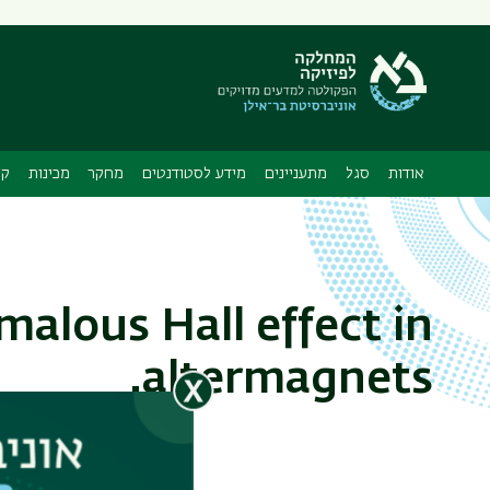
תפריט
משני
ה
אודות
סגל
מתעניינים
מידע לסטודנטים
מחקר
מכינות
קו
malous Hall effect in
altermagnets.