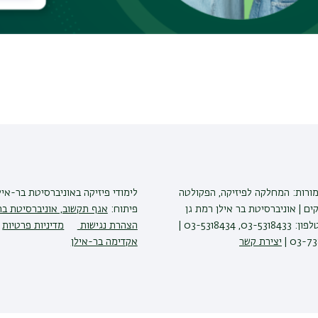
ainst integrability-breaking perturbations and
מורות: המחלקה לפיזיקה, הפקולטה
לימודי פיזיקה
באוניברסיטת בר-איל
ים | אוניברסיטת בר אילן רמת גן
פיתוח:
אגף תקשוב, אוניברסיטת בר
5290002 | טלפון: 03-5318433, 03-5318434 |
הצהרת נגישות
מדיניות פרטיות
יצירת קשר
אקדימה בר-אילן