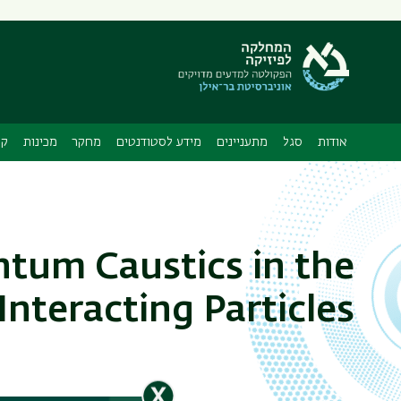
תפריט
משני
ה
אודות
סגל
מתעניינים
מידע לסטודנטים
מחקר
מכינות
קו
ntum Caustics in the
nteracting Particles