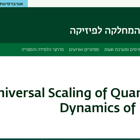
אוניברסיטת 
דילוג
דילוג
לתוכן
לתפריט
ניווט
העיקרי
ראשי
מחלקה לפיזיקה
רסים ומערכת שעות
סמינרים וארועים
מרחבי הלמידה והספריה
iversal Scaling of Qua
Dynamics of I