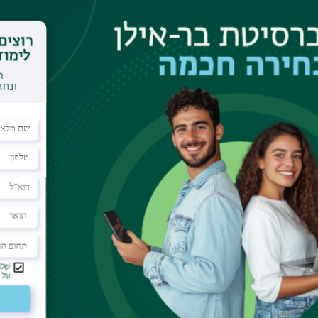
 Calendar
cted the existence of caustics in many-body
st as extended regions of enhanced probability
 scaling relations. Focusing on the transverse-field
s initiated by a local quench in a spin chain,
tations that create a distinct caustic pattern. We
 maxima of the interference fringes dressing the
f 2/3, associated with an Airy function catastrophe.
universal in the entire paramagnetic phase of the
tum phase transition (QPT). This robust scaling
t break the integrability of the model. We
undary conditions and find that open boundaries
ading to complex interference patterns. Despite
rall power-law scaling exponent remains robust.
 of quantum caustics as a powerful diagnostic tool