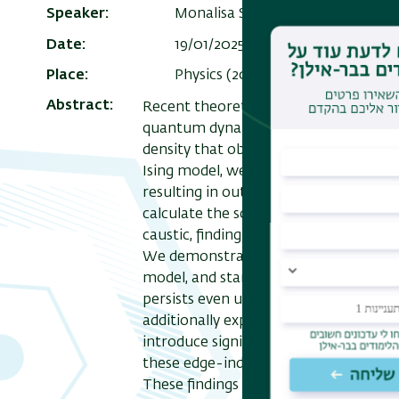
Speaker
Monalisa Singh Roy
Date
19/01/2025 , 12:30
-
13:30
Add to
Place
Physics (202) room 303
Abstract
Recent theoretical studies have predi
quantum dynamics, where they manife
density that obey temporal and spatial
Ising model, we investigate the dynamic
resulting in outward-propagating exci
calculate the scaling of the first two
caustic, finding a universal exponent o
We demonstrate that this property is 
model, and starts varying at the quan
persists even under perturbations tha
additionally explore the effect of bo
introduce significant edge effects, le
these edge-induced dynamics, the ove
These findings highlight the potential