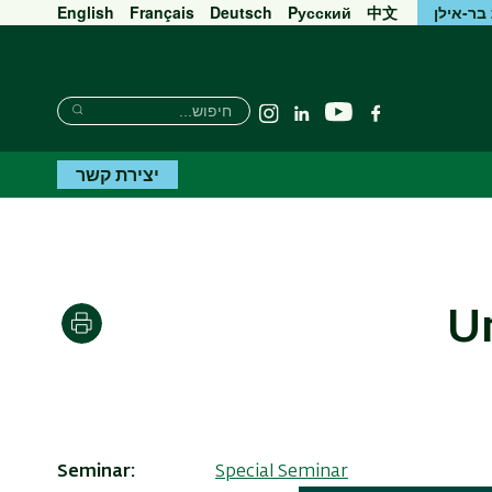
בר-אילן
中文
Pусский
Deutsch
Français
English
חיפוש
חיפוש
יוטיוב
פייסבוק
Linkedin
Instagram
חיפוש
יצירת קשר
Un
הדפסה
Seminar
Special Seminar