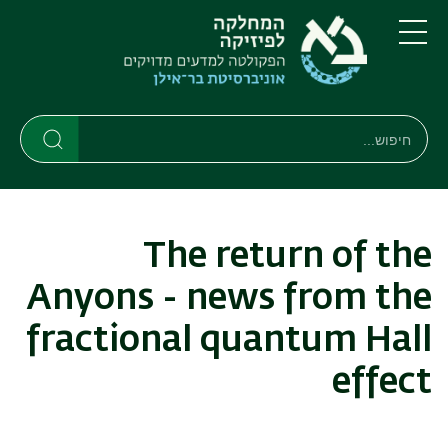
דילוג
דילוג
לתוכן
לתפריט
ניווט
העיקרי
תפריט
ראשי
חיפוש
חיפוש
חיפוש
The return of the
Anyons - news from the
fractional quantum Hall
effect