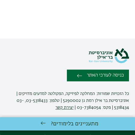
כניסה לעורכי האתר
כל הזכויות שמורות: המחלקה לפיזיקה, הפקולטה למדעים מדויקים |
אוניברסיטת בר אילן רמת גן 5290002 | טלפון: 03-5318433, 03-
5318434 | פקס: 03-7384054 |
יצירת קשר
מתעניינים בלימודים?
לימודי פיזיקה
באוניברסיטת בר-אילן
פיתוח:
אגף תקשוב, אוניברסיטת בר-אילן