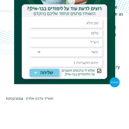
Anyons back into the limelight. In
particular, Anyons were shown to be
quantum particles that can interfere as
waves, and their traditional "alma
mater", the fractional quantum Hall
effect, has been shown to exist even
without the application of any
magnetic field.
I will review some of these
developments, focusing on the theory
behind them, and making minimal
assumptions of prior knowledge.
תאריך עדכון אחרון : 10/03/2024