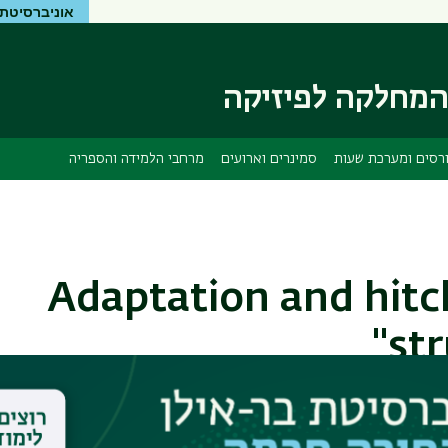
אוניברסיטת 
דילוג
דילוג
לתוכן
לתפריט
ניווט
העיקרי
ראשי
מחלקה לפיזיקה
רסים ומערכת שעות
סמינרים וארועים
מרחבי הלמידה והספריה
"Adaptation and hitch
str