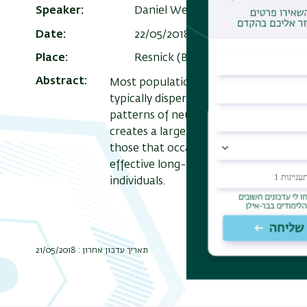
Speaker
Daniel Weismann, Emory
Date
22/05/2018 , 13:30
Add to Calen
Place
Resnick (Bldg. 209) 2nd floor se
Abstract
Most populations are spread over spati
typically disperse. How does this affe
patterns of neutral genetic diversity 
creates a large gap in adaptibility be
those that occasionally recombine. We
effective long-range dispersal, increa
individuals.
תאריך עדכון אחרון : 21/05/2018