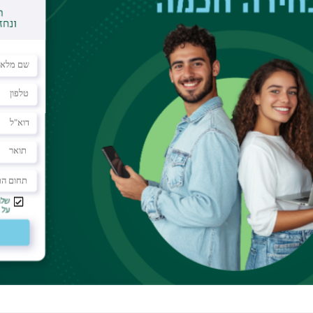
dar
minar room
al ranges that are far larger than individuals
ct how quickly they can adapt, and what kinds of
do we expect? We find that spatial structure
tween populations which are totally asexual and
 also find that adaptation creates a kind of
ses relatedness between spatially distant