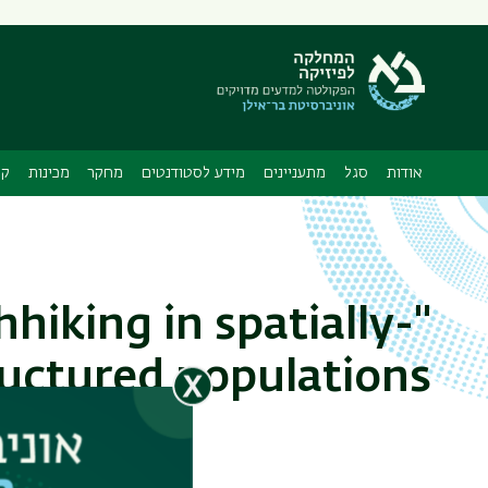
תפריט
משני
ה
אודות
סגל
מתעניינים
מידע לסטודנטים
מחקר
מכינות
קו
hiking in spatially-
uctured populations"