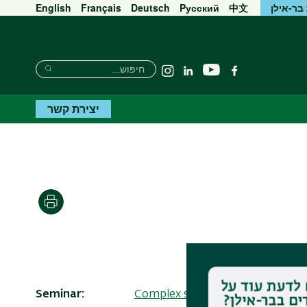
בר-אילן
中文
Pусский
Deutsch
Français
English
חיפוש
חיפוש
יוטיוב
פייסבוק
Linkedin
Instagram
חיפוש
יצירת קשר
הדפסה
Seminar
Complex systems