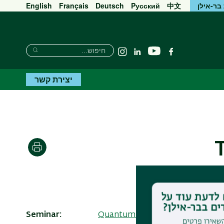
בר-אילן
中文
Pусский
Deutsch
Français
English
חיפוש
חיפוש
יוטיוב
פייסבוק
Linkedin
Instagram
חיפוש
יצירת קשר
הדפסה
Seminar
Quantum Optics Resnick semina