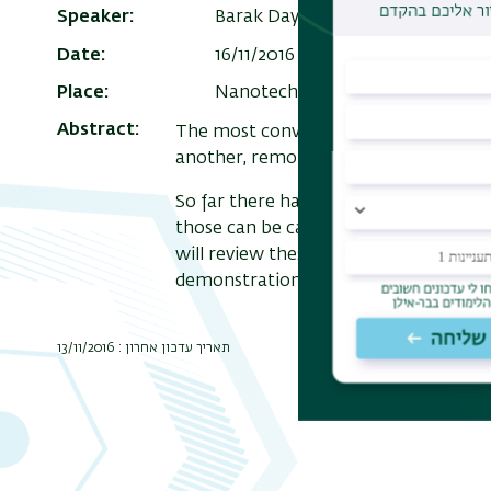
Speaker
Barak Dayan, Weizmann Institute
Date
16/11/2016 , 14:00
-
15:00
Add t
Place
Nanotechnology, 9th floor semi
Abstract
The most convenient way to send a 
another, remote, one is by using singl
So far there have been very few demo
those can be categorized into three t
will review these three approaches a
demonstrations, from other labs worl
תאריך עדכון אחרון : 13/11/2016