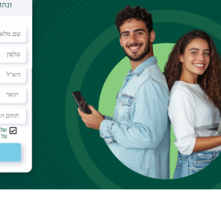
 of Science
o Calendar
nar room
quantum state from one quantum system to
e photons.
nstrations of such 'photonic quantum links', and
ypes, one of them demonstrated in our group. I
nd present the corresponding experimental
dwide, and from ours.