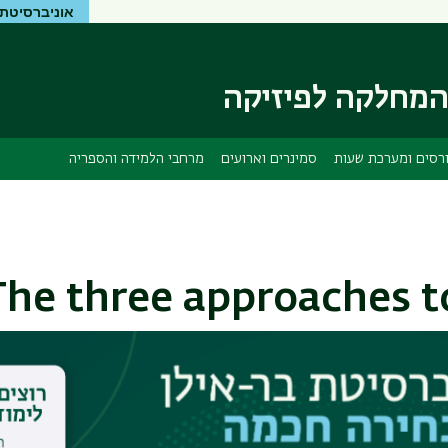
אוניברסיטת 
דילוג
דילוג
לתוכן
לתפריט
ניווט
העיקרי
ראשי
מחלקה לפיזיקה
רסים ומערכת שעות
סמינרים וארועים
מרחבי הלמידה והספריה
The three approaches 
r