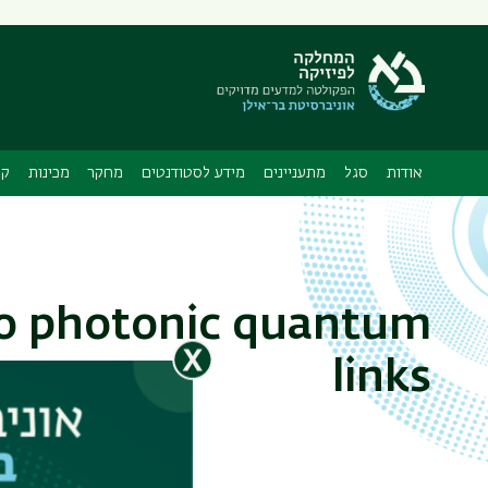
תפריט
משני
ה
אודות
סגל
מתעניינים
מידע לסטודנטים
מחקר
מכינות
קו
to photonic quantum
links