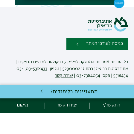
כניסה לעורכי האתר
כל הזכויות שמורות: המחלקה לפיזיקה, הפקולטה למדעים מדויקים |
אוניברסיטת בר אילן רמת גן 5290002 | טלפון: 03-5318433, 03-
5318434 | פקס: 03-7384054 |
יצירת קשר
מתעניינים בלימודים?
לימודי פיזיקה
באוניברסיטת בר-אילן
פיתוח:
אגף תקשוב, אוניברסיטת בר-אילן
התקשר/י
יצירת קשר
מיקום
הצהרת נגישות
מדיניות פרטיות
אקדימה בר-אילן