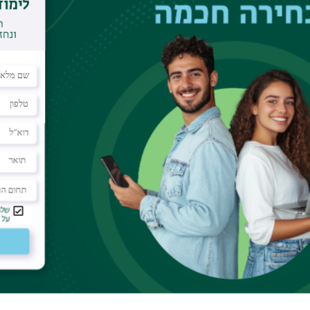
ndar
f the Nano-center
ul optimization mechanism. The inherent
tween possible modes of oscillation entails the
e mode. We harness this 'ultrafast' coherent
in time, and show that when an optical oscillator
synchronously-pumped by ultrashort pulses, a
can develop that optimally dumps a general,
packet, into a single vibrational target state.
ew window to visualization and control of fast
 such a coherent oscillator with hot alkali dimers