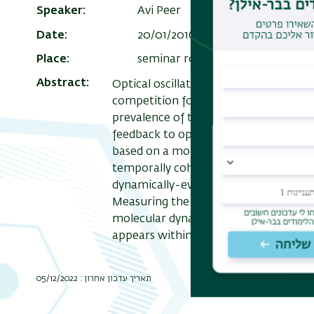
Speaker
Avi Peer
Date
20/01/2016 , 14:00
Add to Cale
Place
seminar room on the 9th floor o
Abstract
Optical oscillators present a powerf
competition for the gain resources be
prevalence of the most efficient singl
feedback to optimize an optical field 
based on a molecular gain medium is 
temporally coherent multimode field 
dynamically-evolving vibrational wave-
Measuring the emitted field opens a n
molecular dynamics. The realization of
appears within experimental reach.
תאריך עדכון אחרון : 05/12/2022