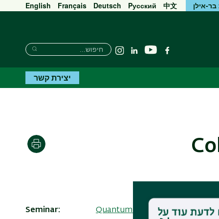
בר-אילן
中文
Pусский
Deutsch
Français
English
חיפוש
חיפוש
יוטיוב
פייסבוק
Linkedin
Instagram
חיפוש
יצירת קשר
Co
הדפסה
Seminar
Quantum Optics Resnick semina