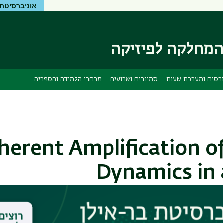
אוניברסיטת 
דילוג
דילוג
לתוכן
לתפריט
ניווט
העיקרי
ראשי
מחלקה לפיזיקה
רסים ומערכת שעות
סמינרים וארועים
מרחבי הלמידה והספריה
herent Amplification of
Dynamics in 
r