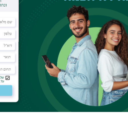
ar
room 210
ter is a rapidly growing field.
cal insulators and superconductors to ab-initio
e to introduce the subject and survey some recent
 will focus on ideas in which a topologically trivial
e. In the second part I will discuss the possibility
tors in two dimensions which support Majorana