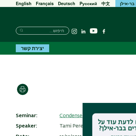
בר-אילן
中文
Pусский
Deutsch
Français
English
חיפוש
חיפוש
יוטיוב
פייסבוק
Linkedin
Instagram
חיפוש
יצירת קשר
הדפסה
Seminar
Condensed Matter Resnick semi
Speaker
Tami Pereg-Barnea,McGill Univer