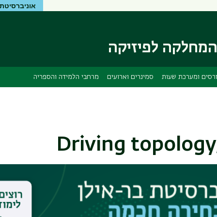
אוניברסיטת 
דילוג
דילוג
לתוכן
לתפריט
ניווט
העיקרי
ראשי
מחלקה לפיזיקה
רסים ומערכת שעות
סמינרים וארועים
מרחבי הלמידה והספריה
Driving topolog
nar
sity, Canada