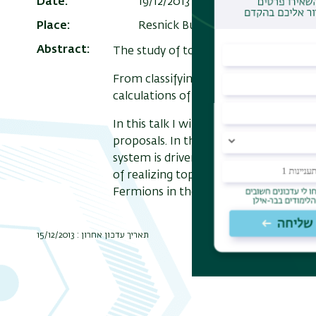
Date
19/12/2013 , 14:15
Add to Calend
Place
Resnick Building (209), seminar 
Abstract
The study of topology in condensed mat
From classifying the possible topologi
calculations of realizable materials.
In this talk I will use simple languag
proposals. In the first part of my talk I
system is driven into a topological phas
of realizing topological superconduc
Fermions in their vortex cores.
תאריך עדכון אחרון : 15/12/2013