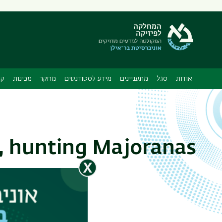
תפריט
משני
ה
אודות
סגל
מתעניינים
מידע לסטודנטים
מחקר
מכינות
קו
y, hunting Majoranas