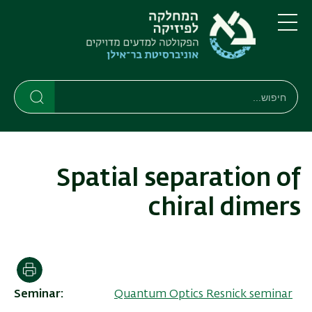
דילוג
דילוג
לתוכן
לתפריט
ניווט
העיקרי
תפריט
ראשי
חיפוש
חיפוש
חיפוש
Spatial separation of
chiral dimers
הדפסה
Seminar
Quantum Optics Resnick seminar