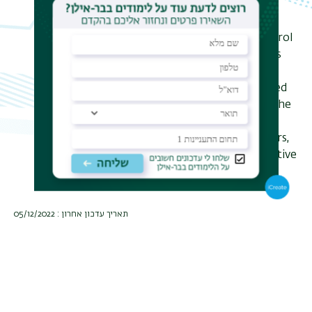
of these dimers by a selective laser
induced potential. This scheme is
executed by a simple coherent control
technique, which selectively subjects
one of the dimers to a dark (null)
potential while the other is subjected
to a bright potential. I will present the
theoretical background for the
selective selection rules of the dimers,
and explain the mechanism of selective
potentials
תאריך עדכון אחרון : 05/12/2022