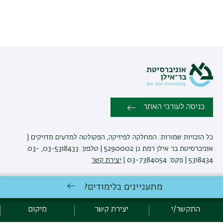
כניסה לעורכי האתר
כל הזכויות שמורות: המחלקה לפיזיקה, הפקולטה למדעים מדויקים |
אוניברסיטת בר אילן רמת גן 5290002 | טלפון: 03-5318433, 03-
5318434 | פקס: 03-7384054 |
יצירת קשר
מתעניינים בלימודים?
לימודי פיזיקה
באוניברסיטת בר-אילן
פיתוח:
אגף תקשוב, אוניברסיטת בר-אילן
התקשר/י
יצירת קשר
מיקום
הצהרת נגישות
מדיניות פרטיות