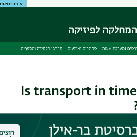
אוניברסיטת 
דילוג
דילוג
לתוכן
לתפריט
ניווט
העיקרי
ראשי
מחלקה לפיזיקה
רסים ומערכת שעות
סמינרים וארועים
מרחבי הלמידה והספריה
Is transport in ti
nar