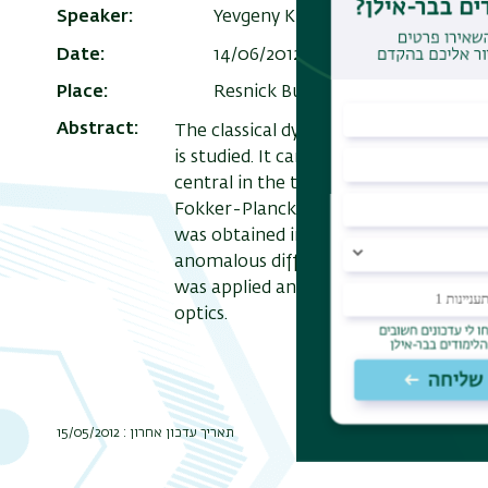
Speaker
Yevgeny Krivolapov, Faculty of Ph
Date
14/06/2012 , 15:15
Add to Calend
Place
Resnick Building 209, room 210
Abstract
The classical dynamics in stationary 
is studied. It can be intuitively under
central in the theory of Chaos, and e
Fokker-Planck equation. In particular,
was obtained in terms of the average 
anomalous diffusion in velocity is class
was applied and numerically tested fo
optics.
תאריך עדכון אחרון : 15/05/2012