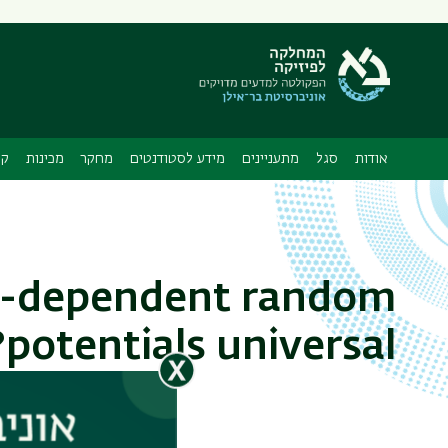
תפריט
משני
ה
אודות
סגל
מתעניינים
מידע לסטודנטים
מחקר
מכינות
קו
me-dependent random
potentials universal?