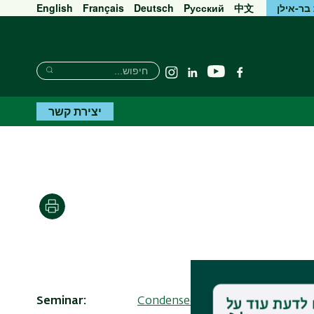
בר-אילן
中文
Pусский
Deutsch
Français
English
חיפוש
חיפוש
יוטיוב
פייסבוק
Linkedin
Instagram
חיפוש
יצירת קשר
הדפסה
Seminar
Condensed Matter Resnick semi