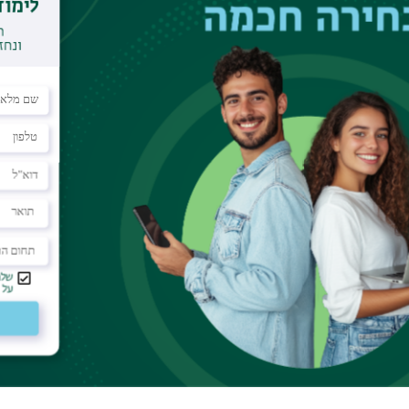
ysics, Technion
ar
potentials that are random both in space and time
stood with the help of Chirikov resonances that are
xplored quantitatively in the framework of the
 a simple expression for the diffusion coefficient
power density of the potential. The resulting
ified into universality classes. The general theory
r specific examples relevant for optics and atom